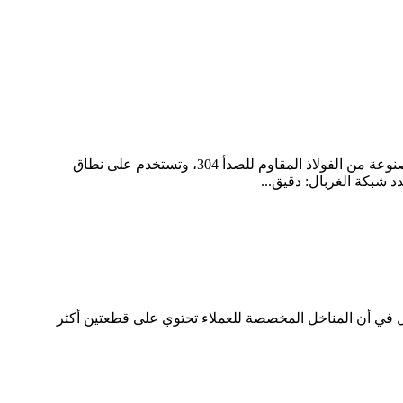
إن الشاشة الاهتزازية الكهربائية الصغيرة مخصصة بشكل أساسي للمساحيق والحبيبات ذات الشوائب المنخفضة، والمواد كلها مصنوعة من الفولاذ المقاوم للصدأ 304، وتستخدم على نطاق
شبكة الغربال: دقيق...
ل في أن المناخل المخصصة للعملاء تحتوي على قطعتين أكثر