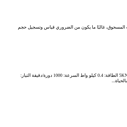
ات المسحوق، غالبًا ما يكون من الضروري قياس وتسجيل حجم
تم تعبئة 7 مجموعات من محركات الاهتزاز XVM-5-6 التي طلبها عميل سعودي وجاهزة للشحن.الموديل: XVM-5-6 قوة الإثارة: 5KN الطاقة: 0.4 كيلو واط السرعة: 1000 دورة/دقيقة التيار: