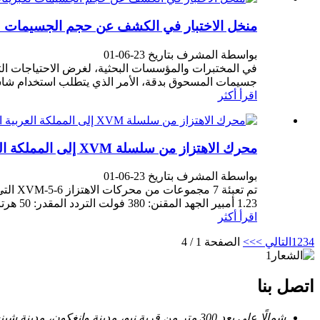
منخل الاختبار في الكشف عن حجم الجسيمات ل
بواسطة المشرف بتاريخ 23-06-01
في المختبرات والمؤسسات البحثية، لغرض الاحتياجات الت
جسيمات المسحوق بدقة، الأمر الذي يتطلب استخدام شاشة
اقرأ أكثر
محرك الاهتزاز من سلسلة XVM إلى المملكة العربية السعودية
بواسطة المشرف بتاريخ 23-06-01
1.23 أمبير الجهد المقنن: 380 فولت التردد المقدر: 50 هرتز ملاحظة: الجهد وفتحات التثبيت تدعم التخصيص.سلسلة XVM نابضة بالحياة...
اقرأ أكثر
4
3
2
1
التالي >
>>
الصفحة 1 / 4
اتصل بنا
شمالًا على بعد 300 متر من قرية نيو، مدينة وانغكون، مدينة شينشيانغ، مقاطعة خنان، الصين 453002