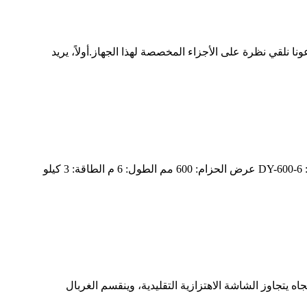
إيطالي وهي جاهزة للشحن.دعونا نلقي نظرة على الأجزاء المخصصة لهذا الجهاز.أولاً، يريد
مجموعتان من ناقل الحزام المتنقل DY-600-6 يتم شحنهما إلى جمهورية التشيك بعد الاختبار الاسم: ناقل الحزام المتنقل الموديل: DY-600-6 عرض الحزام: 600 مم الطول: 6 م الطاقة: 3 كيلو
جاه يتجاوز الشاشة الاهتزازية التقليدية، وينقسم الغربال