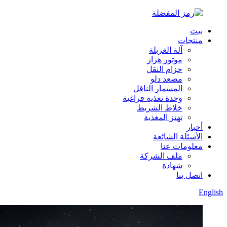
بيت
منتجات
آلة الغربلة
موتور هزاز
حزام النقل
مصعد دلو
المسمار الناقل
وحدة تغذية فراغية
خلاط الشريط
تهتز المغذية
أخبار
الأسئلة الشائعة
معلومات عنا
ملف الشركة
شهادة
اتصل بنا
English