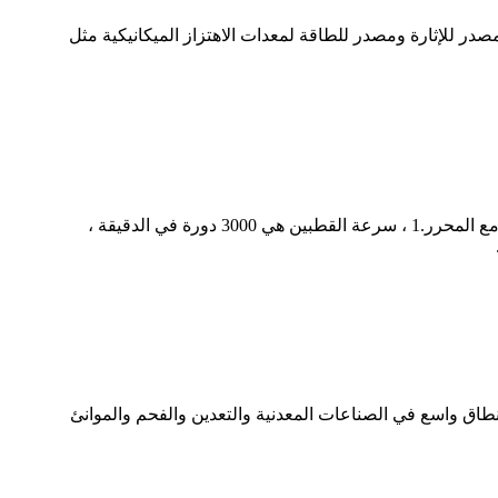
محركات الاهتزاز VB-1076-W وVB-2015W التي طلبها عميل أمريكي.يمكن استخدام محرك الاهتزاز من سلسلة VB كمصدر للإثارة ومصدر للطاقة لمعدات الاهتزاز الميكانيكية مثل
نحن نعلم أن محرك الاهتزاز يمكن تقسيمه إلى 2، 4، و 6 أقطاب.إذن كيف يجب أن نختار المعدات المختلفة؟بعد ذلك، دعونا نتعلم مع المحرر.1 ، سرعة القطبين هي 3000 دورة في الدقيقة ،
ل الثابتة على نطاق واسع في الصناعات المعدنية والتعدين والفحم والموانئ