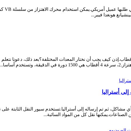
تم شحن 
شيانغ هونغدا فيبر...
 أساسا...
 إلى أستراليا
500m وطول 8m تم اختباره بدون أي مشاكل، ثم تم إرساله إلى أستراليا.تستخدم سيور النق
 الصناعات.يمكنها نقل كل من المواد السائبة...