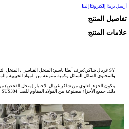
أرسل بريدًا إلكترونيًا إلينا
تفاصيل المنتج
علامات المنتج
SY غربال شاكر.يُعرف أيضًا باسم: المنخل القياسي ، المن
والمحتوى السائل السائل وكمية متنوعة من المواد الحبيبية والمساحيق في المختبر.من 2 ~ 7 شرائح جسيمات ، يمكن
يتكون الجزء العلوي من شاكر غربال الاختبار (منخل الفحص) من
ذلك. جميع الأجزاء مصنوعة من الفولاذ المقاوم للصدأ SUS304 عالي الجودة فُولاَذ.