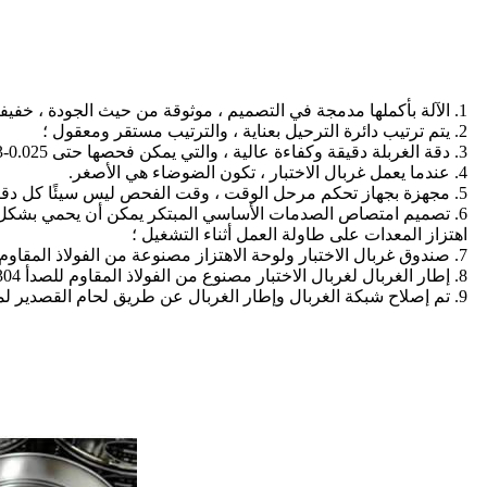
1. الآلة بأكملها مدمجة في التصميم ، موثوقة من حيث الجودة ، خفيفة الوزن ، صغيرة الحجم ، ملائمة للوضع والاستخدام المتنقل ؛
2. يتم ترتيب دائرة الترحيل بعناية ، والترتيب مستقر ومعقول ؛
3. دقة الغربلة دقيقة وكفاءة عالية ، والتي يمكن فحصها حتى 0.025-3 مم.
4. عندما يعمل غربال الاختبار ، تكون الضوضاء هي الأصغر.
5. مجهزة بجهاز تحكم مرحل الوقت ، وقت الفحص ليس سيئًا كل دقيقة ؛
6. تصميم امتصاص الصدمات الأساسي المبتكر يمكن أن يحمي بشكل فعال
اهتزاز المعدات على طاولة العمل أثناء التشغيل ؛
7. صندوق غربال الاختبار ولوحة الاهتزاز مصنوعة من الفولاذ المقاوم للصدأ SUS304.
8. إطار الغربال لغربال الاختبار مصنوع من الفولاذ المقاوم للصدأ SUS304 عن طريق الشد والتلميع ، بسمك جدار 0.5mm ، لمعان موحد ، قوي ومتين ، ولا مغناطيسية.
9. تم إصلاح شبكة الغربال وإطار الغربال عن طريق لحام القصدير لمنع مشكلة الاسترخاء والاهتزاز.