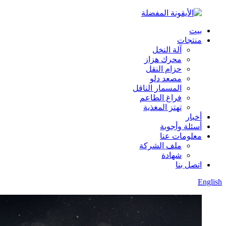
بيت
منتجات
آلة النخل
محرك هزاز
حزام النقل
مصعد دلو
المسمار الناقل
فراغ الطاعم
تهتز المغذية
أخبار
أسئلة وأجوبة
معلومات عنا
ملف الشركة
شهادة
اتصل بنا
English